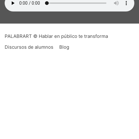
PALABRART © Hablar en público te transforma
Discursos de alumnos
Blog
PALABRART es un imposible,
hecho realidad
Que pudiera existir en una pequeña ciudad como
Montevideo un centro permanente de enseñanza
de oratoria no era algo demasiado auspicioso. Sin