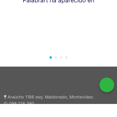
Palabrart ha aparecido en
Araúcho 1186 esq. Maldonado, Montevideo.
098 126 390
2707 5296