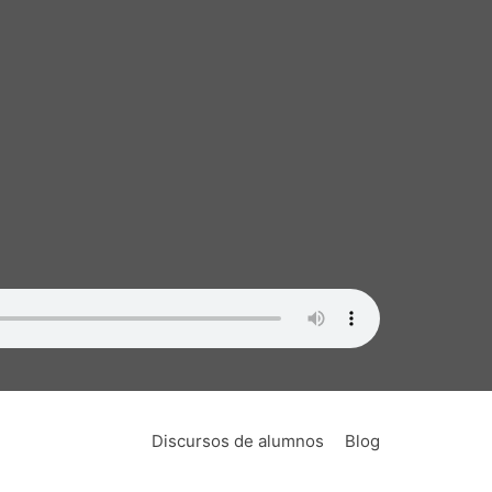
lidad
nza de oratoria no era algo demasiado
ido también en un lugar de encuentro de
verbales nunca antes publicadas. Esto ha
ebate.
Discursos de alumnos
Blog
 las que concurrían los mejores oradores