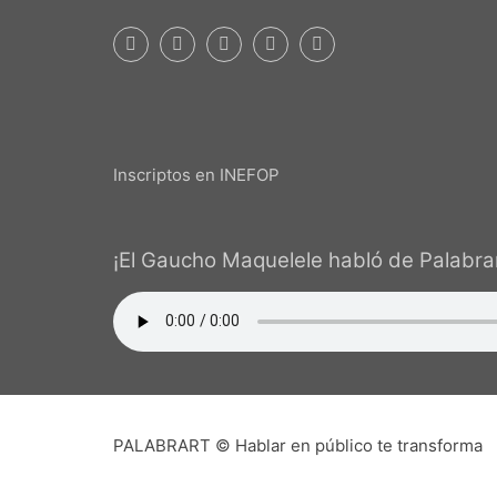
Inscriptos en INEFOP
¡El Gaucho Maquelele habló de Palabrar
PALA
Que pudiera existir en una pequeña c
auspicioso. Sin embargo, con el tiempo
oradores, de práctica y -lo más asombro
dado 
PALABRART © Hablar en público te transforma
Te escribe Ismael Linares. Mi visión de