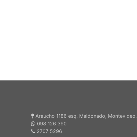
Araúcho 1186 esq. Maldonado, Montevideo.
098 126 390
2707 5296