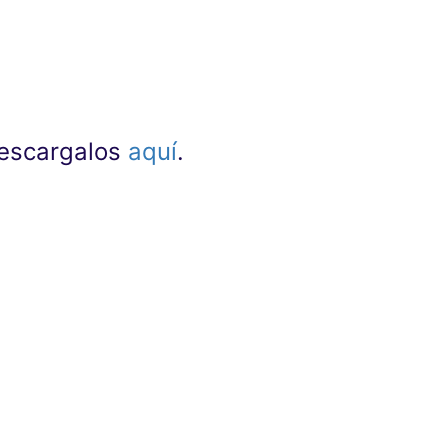
 descargalos
aquí
.