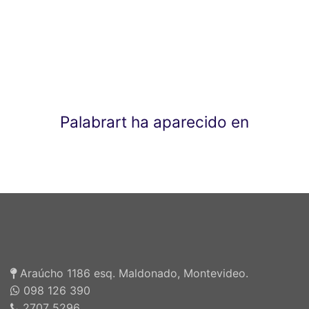
Palabrart ha aparecido en
Araúcho 1186 esq. Maldonado, Montevideo.
098 126 390
2707 5296