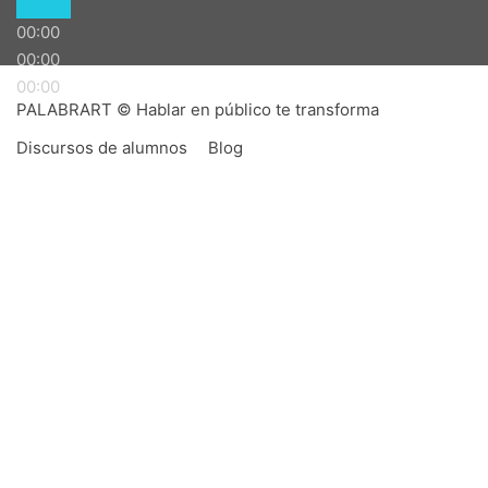
00:00
00:00
00:00
PALABRART © Hablar en público te transforma
Discursos de alumnos
Blog
PALABRART es un imposible,
hecho realidad
Que pudiera existir en una pequeña ciudad como
Montevideo un centro permanente de enseñanza
de oratoria no era algo demasiado auspicioso. Sin
embargo, con el tiempo, la realidad ha sido