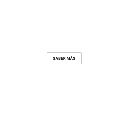
discurso por encargo, todas las energías de mi
trabajo están focalizadas en mis alumnos - los
verdaderos protagonistas de Palabrart.
SABER MÁS