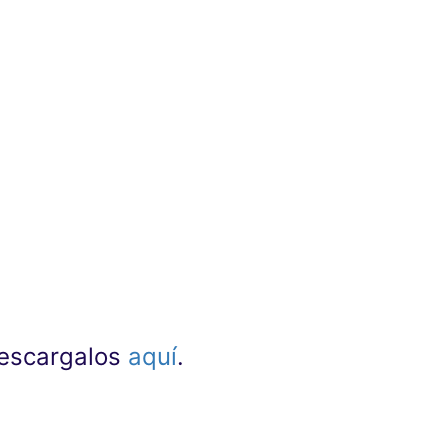
lidad
nza de oratoria no era algo demasiado
ido también en un lugar de encuentro de
verbales nunca antes publicadas. Esto ha
ebate.
 las que concurrían los mejores oradores
e oratoria de los próximos 2000 años y de
 descargalos
aquí
.
hace más de veinte años cuando escribí mi
nos - los verdaderos protagonistas de