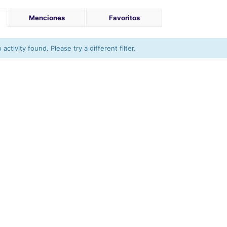
Menciones
Favoritos
activity found. Please try a different filter.