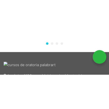
Araúcho 1186 esq. Maldonado, Montevideo.
098 126 390
2707 5296