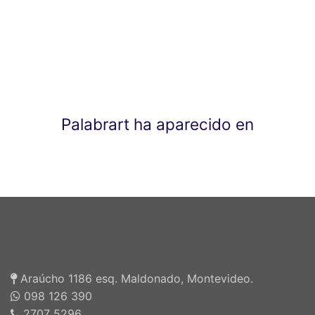
Palabrart ha aparecido en
Araúcho 1186 esq. Maldonado, Montevideo.
098 126 390
2707 5296