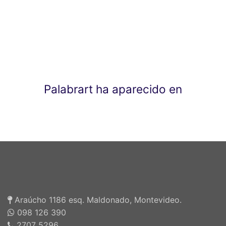
Palabrart ha aparecido en
Araúcho 1186 esq. Maldonado, Montevideo.
098 126 390
2707 5296