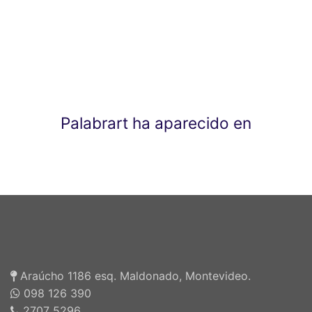
Palabrart ha aparecido en
Araúcho 1186 esq. Maldonado, Montevideo.
098 126 390
2707 5296