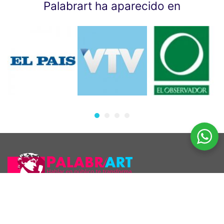
Palabrart ha aparecido en
Araúcho 1186 esq. Maldonado, Montevideo.
098 126 390
2707 5296