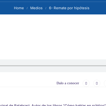
Home
Medios
6- Remate por hipótesis
Dalo a conocer
cipal de Palabrart. Autor de los libros “Cómo hablar en públic