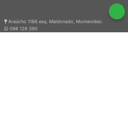
Araúcho 1186 esq. Maldonado, Montevideo.
098 126 390
2707 5296
Inscriptos en INEFOP
¡El Gaucho Maquelele habló de Palabrart!
Reproductor
00:00
00:00
de