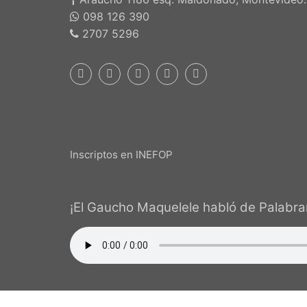
098 126 390
2707 5296
Inscriptos en INEFOP
¡El Gaucho Maquelele habló de Palabrar
PALA
Que pudiera existir en una pequeña c
auspicioso. Sin embargo, con el tiempo
oradores, de práctica y -lo más asombro