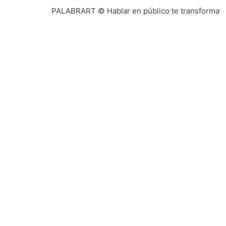
dado 
PALABRART © Hablar en público te transforma
Te escribe Ismael Linares. Mi visión de
atenienses de hace 2000 años y que, al m
El siguiente paso es afianzar su presenc
primer discurso por encargo, todas la