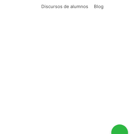
ebate.
Discursos de alumnos
Blog
 las que concurrían los mejores oradores
e oratoria de los próximos 2000 años y de
hace más de veinte años cuando escribí mi
mnos - los verdaderos protagonistas de