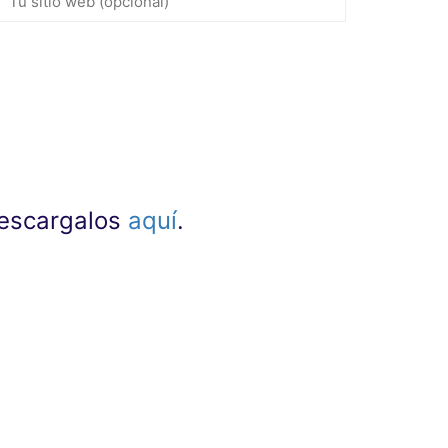
 descargalos
aquí
.