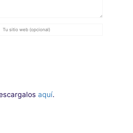
 descargalos
aquí
.