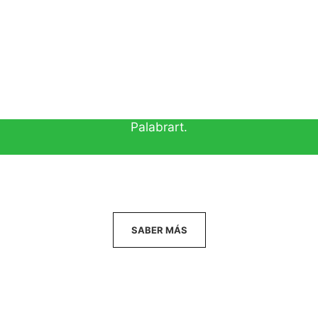
 Palabrart es que sea una escuela de oratoria similar a
ismo tiempo, sea modelo y se anticipe a las escuelas d
todas partes del mundo.
ia en el exterior. Sin embargo, y del mismo modo que 
s energías de mi trabajo están focalizadas en mis alu
Palabrart.
SABER MÁS