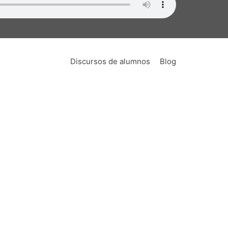
Discursos de alumnos
Blog
lidad
nza de oratoria no era algo demasiado
ido también en un lugar de encuentro de
verbales nunca antes publicadas. Esto ha
ebate.