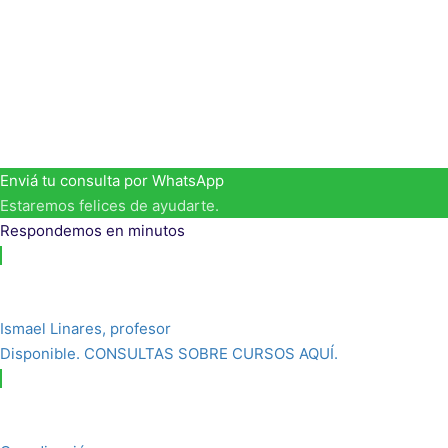
Te escribe Ismael Linares. Mi visión de
atenienses de hace 2000 años y que, al m
El siguiente paso es afianzar su presenc
primer discurso por encargo, todas la
Enviá tu consulta por WhatsApp
Estaremos felices de ayudarte.
Respondemos en minutos
Ismael Linares, profesor
Disponible. CONSULTAS SOBRE CURSOS AQUÍ.