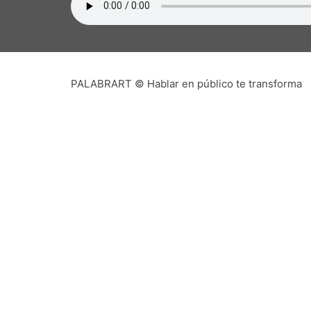
PALABRART © Hablar en público te transforma
PALA
Que pudiera existir en una pequeña c
auspicioso. Sin embargo, con el tiempo
oradores, de práctica y -lo más asombro
dado 