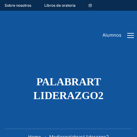
Sobre nosotros
Libros de oratoria
Alumnos
PALABRART
LIDERAZGO2
Home
Medios
palabrart liderazgo2