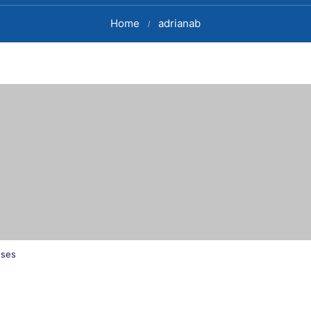
Home
adrianab
eses