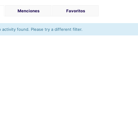
Menciones
Favoritos
activity found. Please try a different filter.