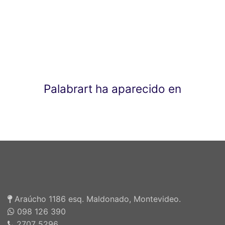
Palabrart ha aparecido en
Araúcho 1186 esq. Maldonado, Montevideo.
098 126 390
2707 5296