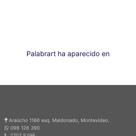
Palabrart ha aparecido en
Araúcho 1186 esq. Maldonado, Montevideo.
098 126 390
2707 5296