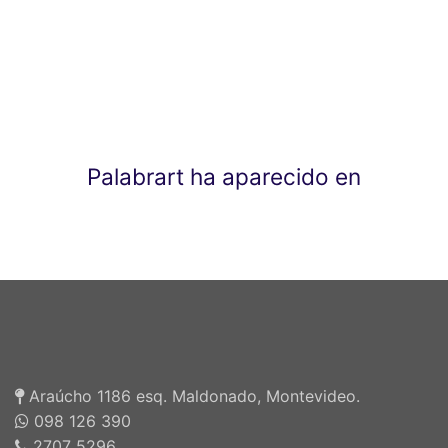
Palabrart ha aparecido en
Araúcho 1186 esq. Maldonado, Montevideo.
098 126 390
2707 5296