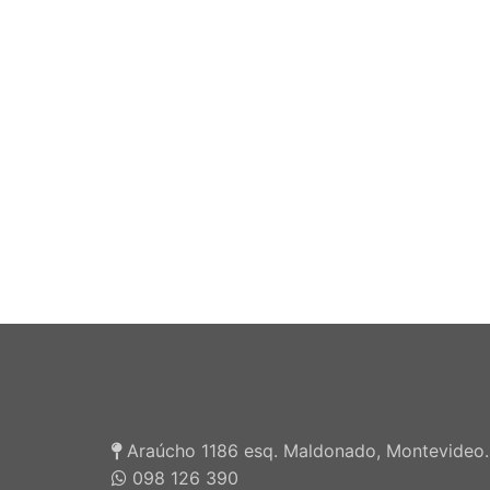
Araúcho 1186 esq. Maldonado, Montevideo.
098 126 390