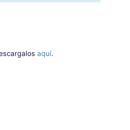
 descargalos
aquí
.