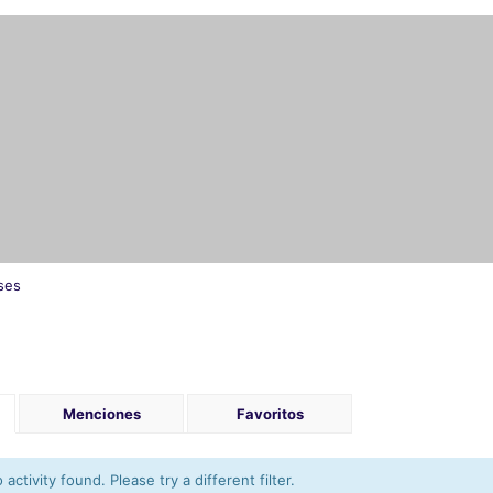
ses
Menciones
Favoritos
activity found. Please try a different filter.