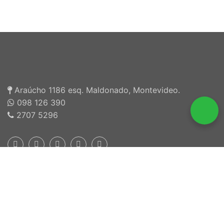
Araúcho 1186 esq. Maldonado, Montevideo.
098 126 390
2707 5296
Inscriptos en INEFOP