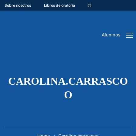
Sobre nosotros
Libros de oratoria
Alumnos
CAROLINA.CARRASCO
O
Home
Carolina.carrascoo