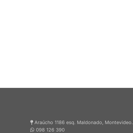
Araúcho 1186 esq. Maldonado, Montevideo.
098 126 390