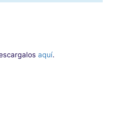
 descargalos
aquí
.