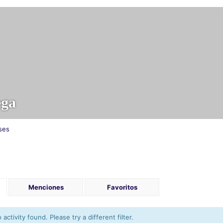
ega
ses
Menciones
Favoritos
activity found. Please try a different filter.