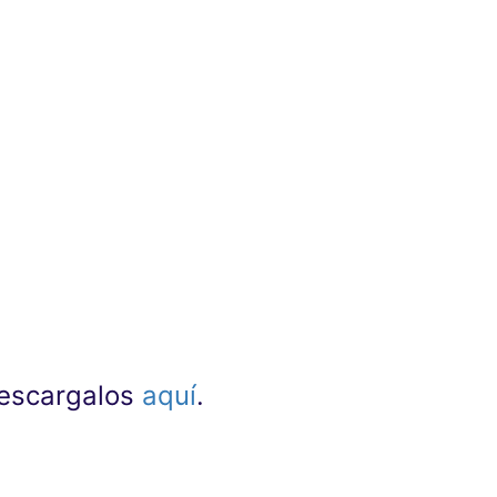
lidad
nza de oratoria no era algo demasiado
ido también en un lugar de encuentro de
verbales nunca antes publicadas. Esto ha
ebate.
 las que concurrían los mejores oradores
e oratoria de los próximos 2000 años y de
 descargalos
aquí
.
hace más de veinte años cuando escribí mi
nos - los verdaderos protagonistas de