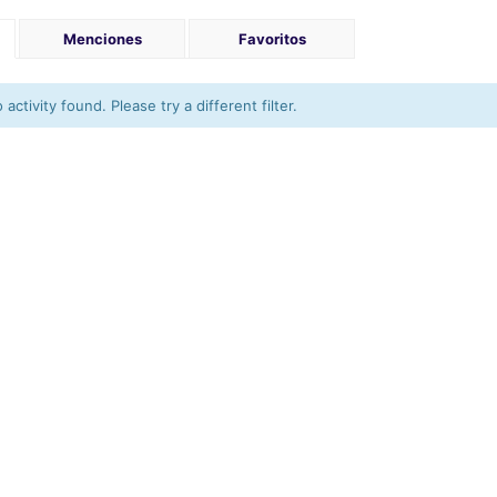
Menciones
Favoritos
activity found. Please try a different filter.