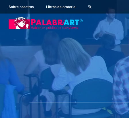
Sobre nosotros
Libros de oratoria