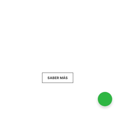
El siguiente paso es afianzar su presencia en el
exterior. Sin embargo, y del mismo modo que hace
más de veinte años cuando escribí mi primer
discurso por encargo, todas las energías de mi
trabajo están focalizadas en mis alumnos - los
verdaderos protagonistas de Palabrart.
SABER MÁS