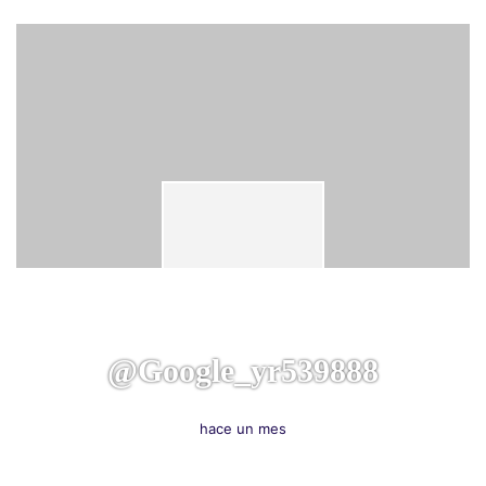
@google_yr539888
hace un mes