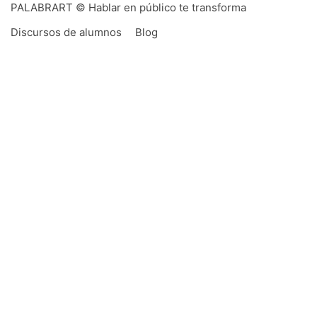
PALABRART © Hablar en público te transforma
Discursos de alumnos
Blog
PALABRART es un imposible,
hecho realidad
Que pudiera existir en una pequeña ciudad como
Montevideo un centro permanente de enseñanza
de oratoria no era algo demasiado auspicioso. Sin
embargo, con el tiempo, la realidad ha sido
generosa: Palabrart se ha convertido también en
un lugar de encuentro de oradores, de práctica y -
lo más asombroso- de investigación y desarrollo