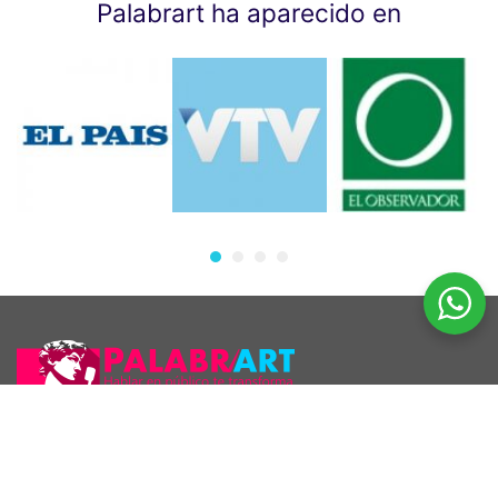
Palabrart ha aparecido en
Araúcho 1186 esq. Maldonado, Montevideo.
098 126 390
2707 5296