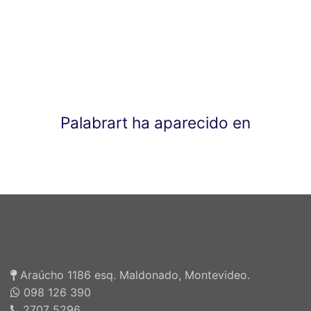
Palabrart ha aparecido en
Araúcho 1186 esq. Maldonado, Montevideo.
098 126 390
2707 5296