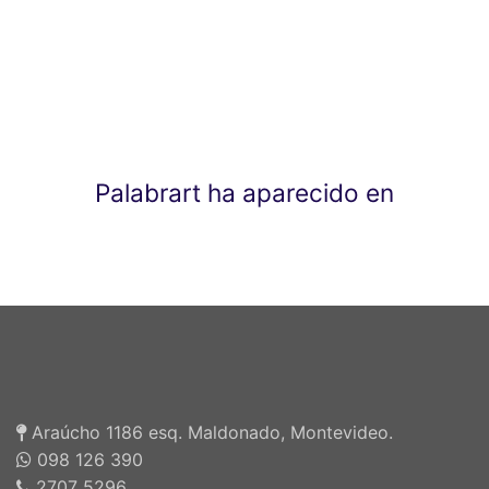
Palabrart ha aparecido en
Araúcho 1186 esq. Maldonado, Montevideo.
098 126 390
2707 5296