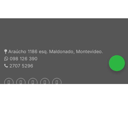
Araúcho 1186 esq. Maldonado, Montevideo.
098 126 390
2707 5296
Inscriptos en INEFOP