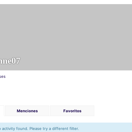
nne07
ses
Menciones
Favoritos
activity found. Please try a different filter.