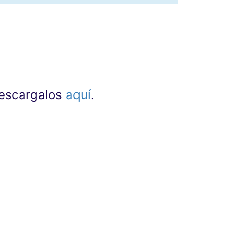
 descargalos
aquí
.