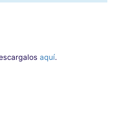
 descargalos
aquí
.