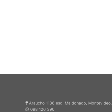
Araúcho 1186 esq. Maldonado, Montevideo.
098 126 390