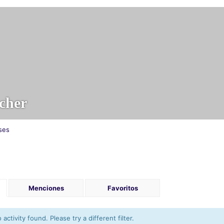
cher
ses
Menciones
Favoritos
activity found. Please try a different filter.