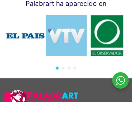
Palabrart ha aparecido en
Araúcho 1186 esq. Maldonado, Montevideo.
098 126 390
2707 5296