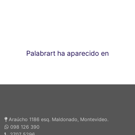
Palabrart ha aparecido en
Araúcho 1186 esq. Maldonado, Montevideo.
098 126 390
2707 5296