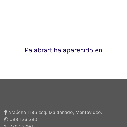
Palabrart ha aparecido en
Araúcho 1186 esq. Maldonado, Montevideo.
098 126 390
2707 5296