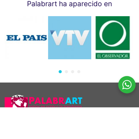
Palabrart ha aparecido en
Araúcho 1186 esq. Maldonado, Montevideo.
098 126 390
2707 5296