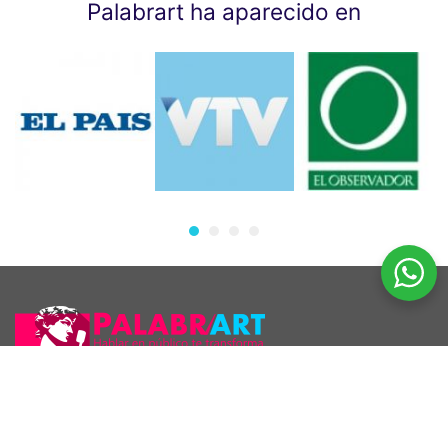
Palabrart ha aparecido en
Araúcho 1186 esq. Maldonado, Montevideo.
098 126 390
2707 5296