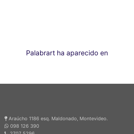
Palabrart ha aparecido en
Araúcho 1186 esq. Maldonado, Montevideo.
098 126 390
2707 5296