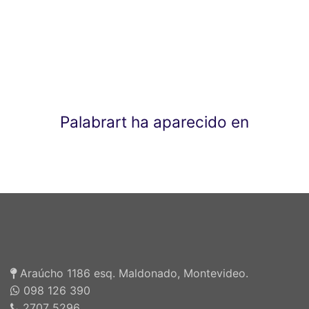
Palabrart ha aparecido en
Araúcho 1186 esq. Maldonado, Montevideo.
098 126 390
2707 5296