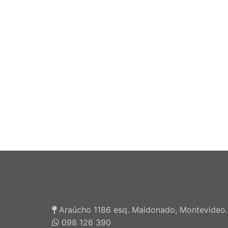
Araúcho 1186 esq. Maldonado, Montevideo.
098 126 390