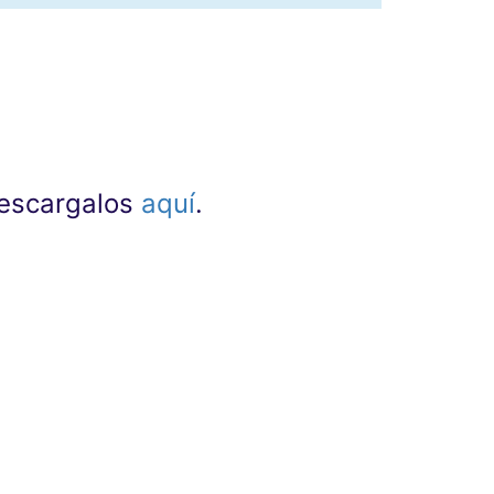
 descargalos
aquí
.