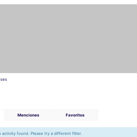
eses
Menciones
Favoritos
activity found. Please try a different filter.