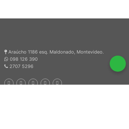
Araúcho 1186 esq. Maldonado, Montevideo.
098 126 390
2707 5296
Inscriptos en INEFOP