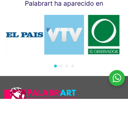
Palabrart ha aparecido en
Araúcho 1186 esq. Maldonado, Montevideo.
098 126 390
2707 5296