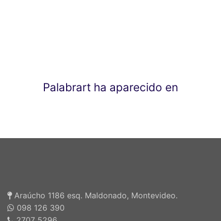
Palabrart ha aparecido en
Araúcho 1186 esq. Maldonado, Montevideo.
098 126 390
2707 5296