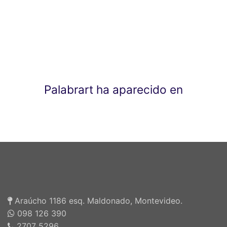
Palabrart ha aparecido en
Araúcho 1186 esq. Maldonado, Montevideo.
098 126 390
2707 5296