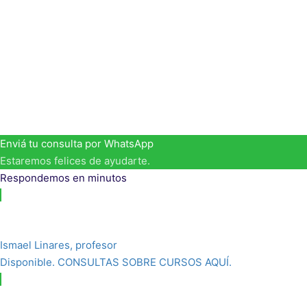
dado 
Te escribe Ismael Linares. Mi visión de
atenienses de hace 2000 años y que, al m
El siguiente paso es afianzar su presenc
primer discurso por encargo, todas la
Enviá tu consulta por WhatsApp
Estaremos felices de ayudarte.
Respondemos en minutos
Ismael Linares, profesor
Disponible. CONSULTAS SOBRE CURSOS AQUÍ.