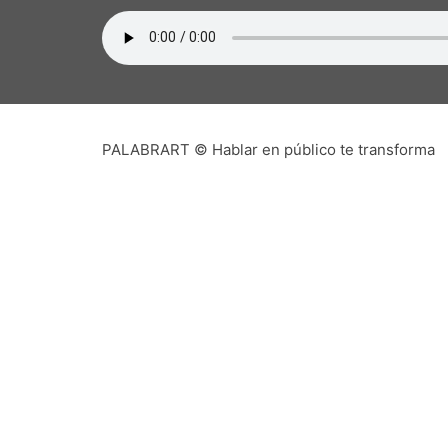
PALABRART © Hablar en público te transforma
PALA
Que pudiera existir en una pequeña c
auspicioso. Sin embargo, con el tiempo
oradores, de práctica y -lo más asombro