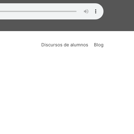
Discursos de alumnos
Blog
lidad
nza de oratoria no era algo demasiado
ido también en un lugar de encuentro de
verbales nunca antes publicadas. Esto ha