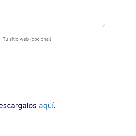
 descargalos
aquí
.