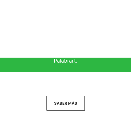
lugar a la edición de libros novedosos de oratoria y d
 Palabrart es que sea una escuela de oratoria similar a
ismo tiempo, sea modelo y se anticipe a las escuelas d
todas partes del mundo.
ia en el exterior. Sin embargo, y del mismo modo que 
s energías de mi trabajo están focalizadas en mis alu
Palabrart.
SABER MÁS