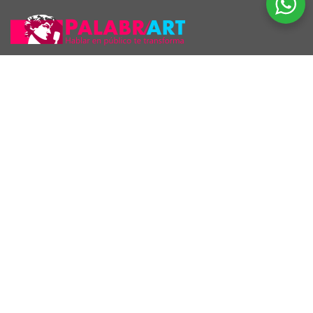
Araúcho 1186 esq. Maldonado, Montevideo.
098 126 390
2707 5296
Inscriptos en INEFOP
¡El Gaucho Maquelele habló de Palabrart!
Reproductor