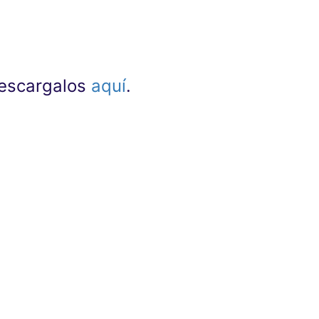
 descargalos
aquí
.