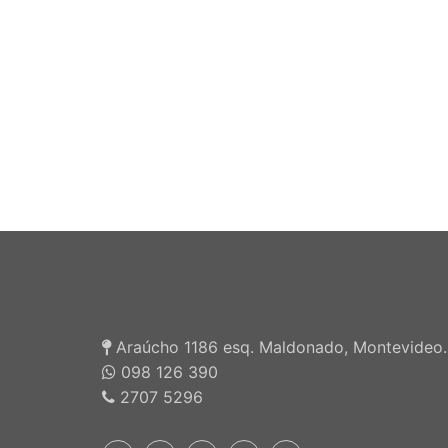
Araúcho 1186 esq. Maldonado, Montevideo.
098 126 390
2707 5296