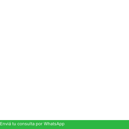
PALA
Que pudiera existir en una pequeña c
auspicioso. Sin embargo, con el tiempo
oradores, de práctica y -lo más asombro
dado 
Te escribe Ismael Linares. Mi visión de
atenienses de hace 2000 años y que, al m
El siguiente paso es afianzar su presenc
primer discurso por encargo, todas la
Enviá tu consulta por WhatsApp